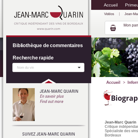
Accueil
Prime
Vidéos
Jean-Ma
Mon pan
Bibliothèque de commentaires
Recherche rapide
Accueil
Infor
JEAN-MARC QUARIN
Biograp
En savoir plus
Find out more
Jean-Marc Quarin
Critique indépenda
Spécialiste des vin
SUIVEZ JEAN-MARC QUARIN
Bordeaux