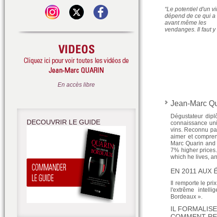
“Le potentiel d'un v
dépend de ce qui a é
avant même les
vendanges. Il faut y 
En accès libre
Jean-Marc Qu
Dégustateur dipl
DECOUVRIR LE GUIDE
connaissance uniq
vins. Reconnu par 
aimer et comprend
Marc Quarin and R
7% higher prices
which he lives, a
EN 2011 AUX
Il remporte le pr
l'extrême intell
Bordeaux ».
IL FORMALIS
COMMENT REC