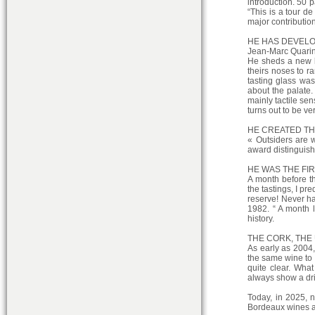
introduction. 50 
“This is a tour de
major contributio
HE HAS DEVELO
Jean-Marc Quarin 
He sheds a new l
theirs noses to r
tasting glass wa
about the palate.
mainly tactile sen
turns out to be v
HE CREATED TH
« Outsiders are 
award distinguish
HE WAS THE FI
A month before th
the tastings, I pr
reserve! Never ha
1982. “ A month l
history.
THE CORK, THE
As early as 2004, 
the same wine to 
quite clear. What
always show a dri
Today, in 2025, 
Bordeaux wines a