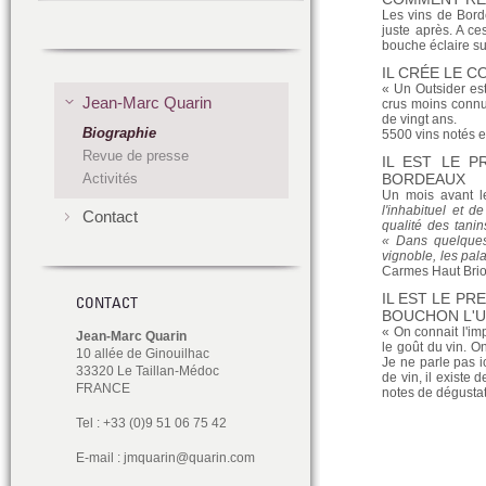
Les vins de Bord
juste après. A ce
bouche éclaire sur
IL CRÉE LE 
« Un Outsider est
Jean-Marc Quarin
crus moins connu
de vingt ans.
Biographie
5500 vins notés 
Revue de presse
IL EST LE P
Activités
BORDEAUX
Un mois avant le
l'inhabituel et d
Contact
qualité des tani
« Dans quelques 
vignoble, les pal
Carmes Haut Brion
IL EST LE PR
CONTACT
BOUCHON L'UL
« On connait l'im
Jean-Marc Quarin
le goût du vin. On
10 allée de Ginouilhac
Je ne parle pas i
33320 Le Taillan-Médoc
de vin, il existe 
FRANCE
notes de dégustati
Tel : +33 (0)9 51 06 75 42
E-mail :
jmquarin@quarin.com