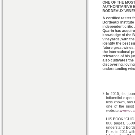
ONE OF THE MOS
AUTHORITARIVE 
BORDEAUX WINE
A certified taster 
Bordeaux Institute
independent critic
Quarin has acquire
knowledge of the 
vineyards, with the 
identify the best 
future great wines
the international p
relevance of his j
also cultivates the 
discovering, loving
understanding wine
In 2015, the jou
influential exper
less known, has 
one of the most
website:
www.qua
HIS BOOK “GUI
800 pages, 5500 
understand Borde
Prize in 2011 with