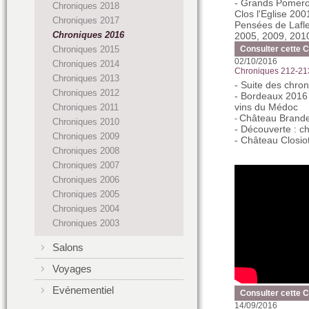
- Grands Pomerol
Chroniques 2018
Clos l'Eglise 20
Chroniques 2017
Pensées de Lafl
Chroniques 2016
2005, 2009, 201
Chroniques 2015
Consulter cette 
02/10/2016
Chroniques 2014
Chroniques 212-21
Chroniques 2013
- Suite des chro
Chroniques 2012
- Bordeaux 2016 
vins du Médoc
Chroniques 2011
Château Brande
-
Chroniques 2010
- Découverte : c
Chroniques 2009
- Château Closio
Chroniques 2008
Chroniques 2007
Chroniques 2006
Chroniques 2005
Chroniques 2004
Chroniques 2003
Salons
Voyages
Evénementiel
Consulter cette 
14/09/2016