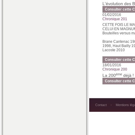
L'évolution des
Consulter cette 
01/02/2016
Chronique 201
CETTE FOIS LE M
CELUI EN MAGNUM
Bouteilles versus 
Brane Cantenac 198
1998, Haut Bailly 1
Lacoste 2010
Consulter cette 
18/01/2016
Chronique 200
ème
La 200
déjà !
Consulter cette 
Contact
Mentions lég