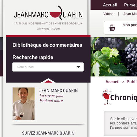
Accueil
Prime
Vidéos
Jean-Ma
Mon pan
Bibliothèque de commentaires
Recherche rapide
Accueil
Publi
JEAN-MARC QUARIN
Chroni
En savoir plus
Find out more
Sur le vif, suiv
les bonnes affa
l'année sont mis
SUIVEZ JEAN-MARC QUARIN