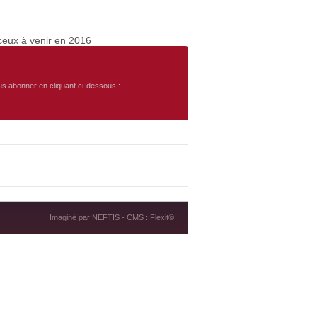
 ceux à venir en 2016
ous abonner en cliquant ci-dessous :
Imaginé par
NEFTIS
- CMS :
Flexit©