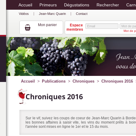
Accueil
Primeurs
Dégustations
Rechercher
Carn
Vidéos
Jean-Marc Quarin
Contact
Mon panier
Espace
membres
Mot de p
Accueil
Publications
Chroniques
Chroniques 2016
Chroniques 2016
Sur le vif, suivez les coups de coeur de Jean-Marc Quarin à Bordea
les bonnes affaires à saisir vite, les vins du moment prêts à bo
l'année sont mises en ligne le 1er et le 15 du mois.