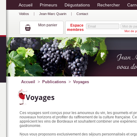
Accueil
Primeurs
Dégustations
Rechercher
Carn
Vidéos
Jean-Marc Quarin
Contact
Mon panier
Espace
membres
Mot de p
Accueil
Publications
Voyages
Voyages
Ces voyages sont conçus pour les amoureux du vin, les gourmets et pr
nouveaux horizons et profiter du raffinement de la culture française. C
apprécient les vins de Bordeaux et souhaitent combiner une expérience
gastronomie.
Nous vous proposons exclusivement des séjours personnalisés et organ