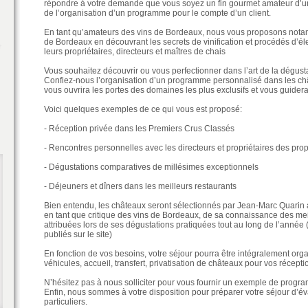
répondre à votre demande que vous soyez un fin gourmet amateur d’u
de l’organisation d’un programme pour le compte d’un client.
En tant qu’amateurs des vins de Bordeaux, nous vous proposons nota
de Bordeaux en découvrant les secrets de vinification et procédés d’é
leurs propriétaires, directeurs et maîtres de chais
Vous souhaitez découvrir ou vous perfectionner dans l’art de la dégust
Confiez-nous l’organisation d’un programme personnalisé dans les châ
vous ouvrira les portes des domaines les plus exclusifs et vous guider
Voici quelques exemples de ce qui vous est proposé:
- Réception privée dans les Premiers Crus Classés
- Rencontres personnelles avec les directeurs et propriétaires des prop
- Dégustations comparatives de millésimes exceptionnels
- Déjeuners et dîners dans les meilleurs restaurants
Bien entendu, les châteaux seront sélectionnés par Jean-Marc Quarin 
en tant que critique des vins de Bordeaux, de sa connaissance des mei
attribuées lors de ses dégustations pratiquées tout au long de l’année (
publiés sur le site)
En fonction de vos besoins, votre séjour pourra être intégralement org
véhicules, accueil, transfert, privatisation de châteaux pour vos réce
N’hésitez pas à nous solliciter pour vous fournir un exemple de progra
Enfin, nous sommes à votre disposition pour préparer votre séjour d’é
particuliers.