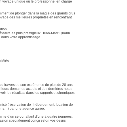
n voyage unique ou le professionnel en charge
mment de plonger dans la magie des grands crus
levage des meilleures propriétés en rencontrant
ation.
teaux les plus prestigieux. Jean-Marc Quarin
a dans votre apprentissage
riétés
au travers de son expérience de plus de 20 ans
lleurs domaines actuels et des dernières notes
voir les résultats dans les rapports et chroniques
anisé (réservation de l’hébergement, location de
ptions…) par une agence agrée.
mme d’un séjour allant d’une à quatre journées.
vasion spécialement conçu selon vos désirs