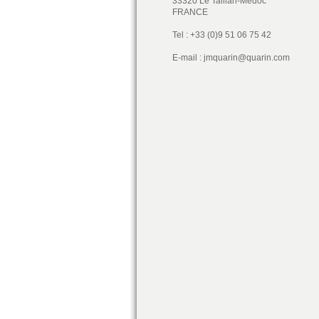
33320 Le Taillan-Médoc
FRANCE
Tel : +33 (0)9 51 06 75 42
E-mail :
jmquarin@quarin.com