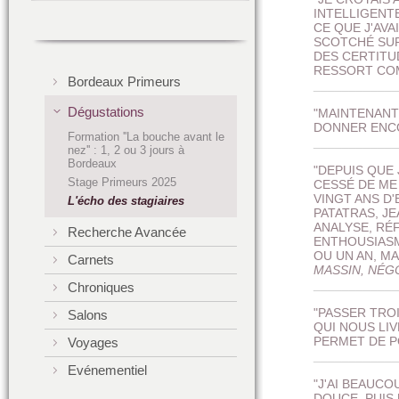
INTELLIGENTE
CE QUE J'AVA
SCOTCHÉ SUR
DES CERTITU
RESSORT CO
Bordeaux Primeurs
___________
Dégustations
"MAINTENANT
DONNER ENCOR
Formation ''La bouche avant le
___________
nez'' : 1, 2 ou 3 jours à
Bordeaux
"DEPUIS QUE
Stage Primeurs 2025
CESSÉ DE ME
VINGT ANS D
L'écho des stagiaires
PATATRAS, J
ANALYSE, RÉ
Recherche Avancée
ENTHOUSIASM
OU UN AN, MA
Carnets
MASSIN, NÉG
___________
Chroniques
"PASSER TRO
Salons
QUI NOUS LI
PERMET DE P
Voyages
___________
Evénementiel
"J'AI BEAUC
DOUCE, PUIS 