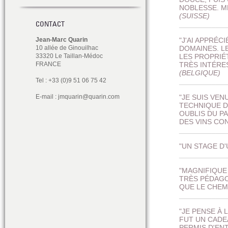
NOBLESSE. M
(SUISSE)
CONTACT
___________
Jean-Marc Quarin
"J'AI APPRÉ
10 allée de Ginouilhac
DOMAINES. L
33320 Le Taillan-Médoc
LES PROPRIÉ
FRANCE
TRÈS INTÉRE
(BELGIQUE)
Tel : +33 (0)9 51 06 75 42
___________
E-mail :
jmquarin@quarin.com
"JE SUIS VEN
TECHNIQUE D
OUBLIS DU PA
DES VINS CO
___________
"UN STAGE D'
___________
"MAGNIFIQUE 
TRÈS PÉDAGOG
QUE LE CHEM
___________
"JE PENSE À 
FUT UN CADE
PERMIS D'EN