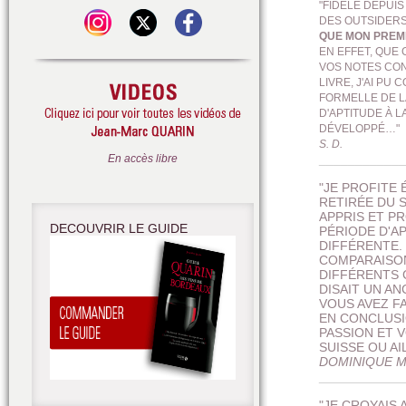
"FIDÈLE DEPUIS
DES OUTSIDERS
QUE MON PREMI
EN EFFET, QUE 
VOS NOTES CON
LIVRE, J'AI P
FORMELLE DE L
D'APTITUDE À 
DÉVELOPPÉ…"
S. D.
___________
En accès libre
"JE PROFITE
RETIRÉE DU 
APPRIS ET P
DECOUVRIR LE GUIDE
PÉRIODE D'A
DIFFÉRENTE.
COMPARAISON
DIFFÉRENTS 
DISAIT UN AN
VOUS AVEZ FA
EN CONCLUSI
PASSION ET 
SUISSE OU A
DOMINIQUE M
___________
"JE CROYAIS