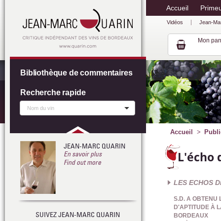
Accueil
Prime
Vidéos
Jean-Ma
Mon pan
Bibliothèque de commentaires
Recherche rapide
Accueil
Publi
JEAN-MARC QUARIN
L'écho 
En savoir plus
Find out more
LES ECHOS D
S.D. A OBTENU
D'APTITUDE À L
SUIVEZ JEAN-MARC QUARIN
BORDEAUX