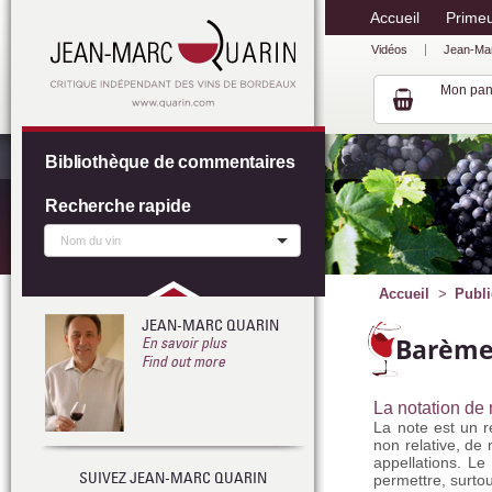
Accueil
Prime
Vidéos
Jean-Ma
Mon pan
Bibliothèque de commentaires
Recherche rapide
Accueil
Publi
JEAN-MARC QUARIN
Barème 
En savoir plus
Find out more
La notation de 
La note est un r
non relative, de 
appellations. Le
SUIVEZ JEAN-MARC QUARIN
permettre, surtou