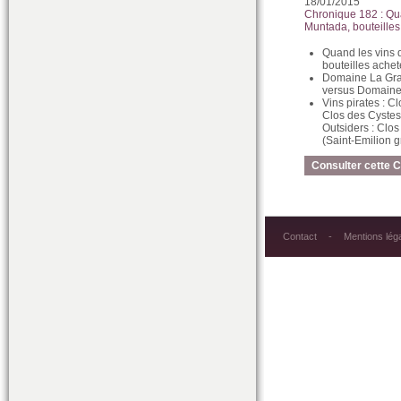
18/01/2015
Chronique 182 : Qu
Muntada, bouteille
Quand les vins 
bouteilles ache
Domaine La Gran
versus Domaine 
Vins pirates : 
Clos des Cystes
Outsiders : Clo
(Saint-Emilion g
Consulter cette 
Contact
Mentions lég