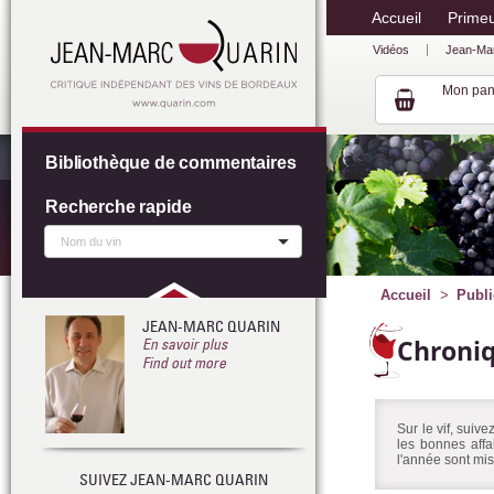
Accueil
Prime
Vidéos
Jean-Ma
Mon pan
Bibliothèque de commentaires
Recherche rapide
Accueil
Publi
JEAN-MARC QUARIN
Chroni
En savoir plus
Find out more
Sur le vif, suiv
les bonnes affa
l'année sont mis
SUIVEZ JEAN-MARC QUARIN