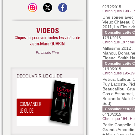
02/12/2015
Chroniques 198 - 1
Une soirée avec 
Vieux Château Ce
2011, La Fleur 
Consulter cette 
17/11/2015
Chronique 197 : mi
Millésime 2012 :
En accès libre
Manou, Domaine d
Figeac, Smith Ha
Consulter cette 
21/10/2015
Chroniques 195-196
DECOUVRIR LE GUIDE
Petrus, Lafleur,
Puy Lacoste, Pic
Beaucaillou, Gru
Cos d'Estournel,
Sociando Mallet 
Sud)
Consulter cette 
04/10/2015
Chronique 194 : He
Petite Chapelle,
Grands Amandie
+ Mise à jour da