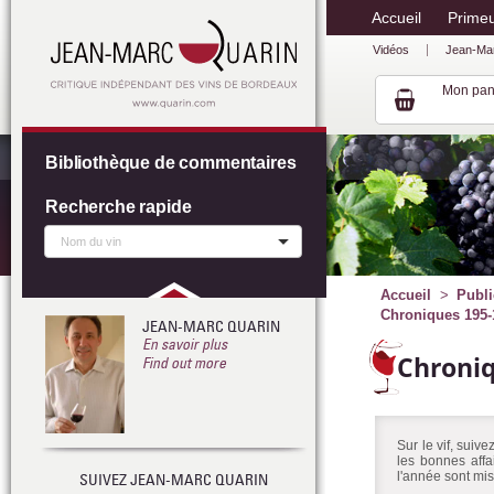
Accueil
Prime
Vidéos
Jean-Ma
Mon pan
Bibliothèque de commentaires
Recherche rapide
Accueil
Publi
Chroniques 195-
JEAN-MARC QUARIN
En savoir plus
Chroni
Find out more
Sur le vif, suiv
les bonnes affa
l'année sont mis
SUIVEZ JEAN-MARC QUARIN