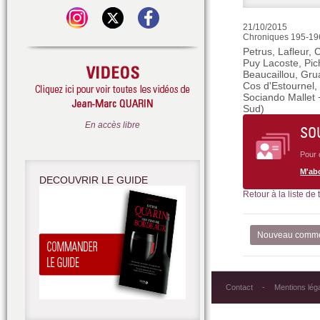
21/10/2015
Chroniques 195-196
Petrus, Lafleur,
Puy Lacoste, Pic
Beaucaillou, Gru
Cos d'Estournel,
Sociando Mallet 
Sud)
En accès libre
SO
Pour 
M'ab
DECOUVRIR LE GUIDE
Retour à la liste de
Nouveau comme
Contact
Mentions lég