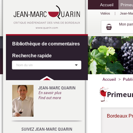
Accueil
Prime
Vidéos
Jean-Ma
Mon pan
Bibliothèque de commentaires
Recherche rapide
Accueil
Publi
JEAN-MARC QUARIN
Primeur
En savoir plus
Find out more
Bordeaux P
SUIVEZ JEAN-MARC QUARIN