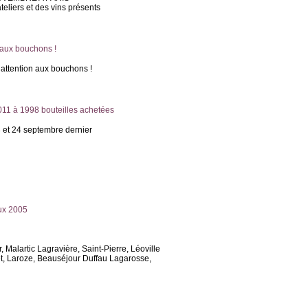
teliers et des vins présents
 aux bouchons !
 attention aux bouchons !
011 à 1998 bouteilles achetées
3 et 24 septembre dernier
aux 2005
alartic Lagravière, Saint-Pierre, Léoville
et, Laroze, Beauséjour Duffau Lagarosse,