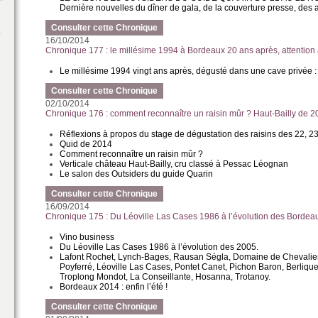
Dernière nouvelles du dîner de gala, de la couverture presse, des a
Consulter cette Chronique
16/10/2014
Chronique 177 : le millésime 1994 à Bordeaux 20 ans après, attention
Le millésime 1994 vingt ans après, dégusté dans une cave privée :
Consulter cette Chronique
02/10/2014
Chronique 176 : comment reconnaître un raisin mûr ? Haut-Bailly de 2
Réflexions à propos du stage de dégustation des raisins des 22, 2
Quid de 2014
Comment reconnaître un raisin mûr ?
Verticale château Haut-Bailly, cru classé à Pessac Léognan
Le salon des Outsiders du guide Quarin
Consulter cette Chronique
16/09/2014
Chronique 175 : Du Léoville Las Cases 1986 à l’évolution des Borde
Vino business
Du Léoville Las Cases 1986 à l’évolution des 2005.
Lafont Rochet, Lynch-Bages, Rausan Ségla, Domaine de Chevalier, M
Poyferré, Léoville Las Cases, Pontet Canet, Pichon Baron, Berliqu
Troplong Mondot, La Conseillante, Hosanna, Trotanoy.
Bordeaux 2014 : enfin l’été !
Consulter cette Chronique