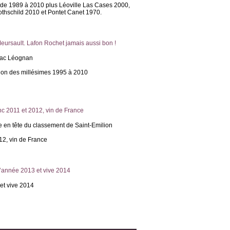
s, de 1989 à 2010 plus Léoville Las Cases 2000,
thschild 2010 et Pontet Canet 1970.
eursault. Lafon Rochet jamais aussi bon !
ssac Léognan
ion des millésimes 1995 à 2010
c 2011 et 2012, vin de France
e en tête du classement de Saint-Emilion
12, vin de France
l’année 2013 et vive 2014
et vive 2014