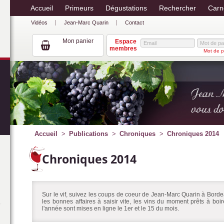
Accueil
Primeurs
Dégustations
Rechercher
Carn
Vidéos
Jean-Marc Quarin
Contact
Mon panier
Espace
membres
Mot de p
Accueil
Publications
Chroniques
Chroniques 2014
Chroniques 2014
Sur le vif, suivez les coups de coeur de Jean-Marc Quarin à Bordea
les bonnes affaires à saisir vite, les vins du moment prêts à bo
l'année sont mises en ligne le 1er et le 15 du mois.