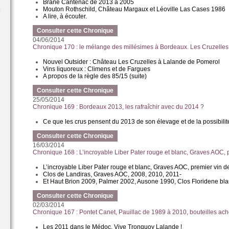
Brane Cantenac de 2013 à 2005
Mouton Rothschild, Château Margaux et Léoville Las Cases 1986
A lire, à écouter.
Consulter cette Chronique
04/06/2014
Chronique 170 : le mélange des millésimes à Bordeaux. Les Cruzelles
Nouvel Outsider : Château Les Cruzelles à Lalande de Pomerol
Vins liquoreux : Climens et de Fargues
A propos de la règle des 85/15 (suite)
Consulter cette Chronique
25/05/2014
Chronique 169 : Bordeaux 2013, les rafraîchir avec du 2014 ?
Ce que les crus pensent du 2013 de son élevage et de la possibilit
Consulter cette Chronique
16/03/2014
Chronique 168 : L’incroyable Liber Pater rouge et blanc, Graves AOC, 
L’incroyable Liber Pater rouge et blanc, Graves AOC, premier vin d
Clos de Landiras, Graves AOC, 2008, 2010, 2011-
Et Haut Brion 2009, Palmer 2002, Ausone 1990, Clos Floridene bl
Consulter cette Chronique
02/03/2014
Chronique 167 : Pontet Canet, Pauillac de 1989 à 2010, bouteilles ac
Les 2011 dans le Médoc. Vive Tronquoy Lalande !