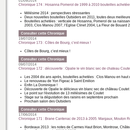
01/09/2014
Chronique 174 : Hosanna Pomerol de 1999 à 2010 bouteilles achetée
Millésime 2014 : perspectives stressantes
Deux nouvelles bouteilles Outsiders en 2011, toutes deux meilleu
Bouteilles achetées : verticale de Hosanna, Pomerol de sa naissanc
2003, Clos Manou 2007, l’Eglise Clinet 2004, La Fleur de Bouard
Consulter cette Chronique
19/07/2014
Chronique 173 : Côtes de Bourg, c’est mieux !
Côtes de Bourg, c’est mieux !
Consulter cette Chronique
09/07/2014
Chronique 172 : découverte : Opalie le vin blanc sec de chateau Coute
Les 2004 dix ans après, bouteilles achetées : Clos Manou en haut de
Le renouveau de Yon Figeac à Saint Emilion
Enfin La Dominique !
Découverte de Opalie le délicieux vin blanc sec de château Coutet
Le point sur l'évolution de 13 millésimes de Coutet
Stage sur la dégustation des raisins en septembre prochain
Prochain salon des Outsiders
Consulter cette Chronique
17/06/2014
Chronique 171 : Brane Cantenac de 2013 à 2005. Margaux, Mouton Ro
Bordeaux 2013 : les notes de Carmes Haut Brion, Montrose, Chât