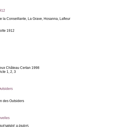
1912
e la Conseillante, La Grave, Hosanna, Lafleur
colte 1912
Vieux Château Certan 1998
cte 1, 2, 3
Outsiders
on des Outsiders
uvelles
OVEMBRE A PARIS