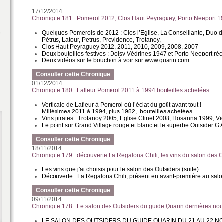
17/12/2014
Chronique 181 : Pomerol 2012, Clos Haut Peyraguey, Porto Neeport 
Quelques Pomerols de 2012 : Clos l’Eglise, La Conseillante, Duo d
Pétrus, Latour, Petrus, Providence, Trotanoy,
Clos Haut Peyraguey 2012, 2011, 2010, 2009, 2008, 2007
Deux bouteilles festives : Doisy Védrines 1947 et Porto Neeport ré
Deux vidéos sur le bouchon à voir sur www.quarin.com
Consulter cette Chronique
01/12/2014
Chronique 180 : Lafleur Pomerol 2011 à 1994 bouteilles achetées
Verticale de Lafleur à Pomerol où l’éclat du goût avant tout !
Millésimes 2011 à 1994, plus 1982, bouteilles achetées.
Vins pirates : Trotanoy 2005, Eglise Clinet 2008, Hosanna 1999, 
Le point sur Grand Village rouge et blanc et le superbe Outsider G A
Consulter cette Chronique
18/11/2014
Chronique 179 : découverte La Regalona Chili, les vins du salon des 
Les vins que j'ai choisis pour le salon des Outsiders (suite)
Découverte : La Regalona Chili, présent en avant-première au sal
Consulter cette Chronique
09/11/2014
Chronique 178 : Le salon des Outsiders du guide Quarin dernières no
LE SALON DES OUTSIDERS DU GUIDE QUARIN DU 21 AU 22 N