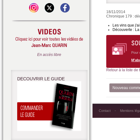
18/11/2014
Chronique 179 : déc
Les vins que j'a
Découverte : La
SO
Pour 
En accès libre
M'ab
Retour à la liste de
DECOUVRIR LE GUIDE
Nouveau comme
Contact
Mentions lég