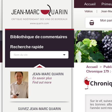
Accueil
Prime
Vidéos
Jean-Ma
Mon pan
Bibliothèque de commentaires
Recherche rapide
Accueil
Publi
Chronique 179 : 
JEAN-MARC QUARIN
En savoir plus
Chroni
Find out more
Sur le vif, suiv
les bonnes affa
l'année sont mis
SUIVEZ JEAN-MARC QUARIN