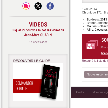
17/06/2014
Chronique 171 : Br
Bordeaux 2013 :
Brane Cantenac
Mouton Rothsch
A lire, à écouter.
SO
En accès libre
Pour 
M'ab
DECOUVRIR LE GUIDE
Retour à la liste de
Nouveau comme
Contact
Mentions lég