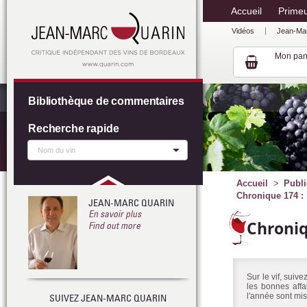
Accueil
Prime
Vidéos
Jean-Ma
Mon pan
Bibliothèque de commentaires
Recherche rapide
Accueil
Publi
Chronique 174 :
JEAN-MARC QUARIN
En savoir plus
Chroni
Find out more
Sur le vif, suiv
les bonnes affa
l'année sont mis
SUIVEZ JEAN-MARC QUARIN