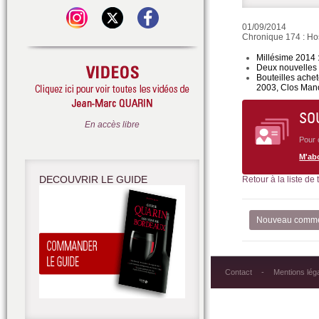
01/09/2014
Chronique 174 : Ho
Millésime 2014 
Deux nouvelles 
Bouteilles achet
2003, Clos Mano
SO
En accès libre
Pour 
M'ab
DECOUVRIR LE GUIDE
Retour à la liste de
Nouveau comme
Contact
Mentions lég