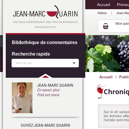
Accueil
Prime
Vidéos
Jean-Ma
Mon pan
Bibliothèque de commentaires
Recherche rapide
Accueil
Publi
JEAN-MARC QUARIN
Chroni
En savoir plus
Find out more
Sur le vif, suiv
les bonnes affa
l'année sont mis
SUIVEZ JEAN-MARC QUARIN