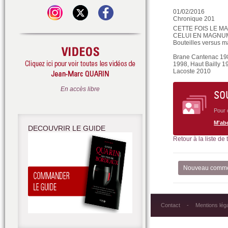
01/02/2016
Chronique 201
CETTE FOIS LE M
CELUI EN MAGNUM
Bouteilles versus 
Brane Cantenac 198
1998, Haut Bailly 1
Lacoste 2010
En accès libre
SO
Pour 
M'ab
DECOUVRIR LE GUIDE
Retour à la liste de
Nouveau comme
Contact
Mentions lég