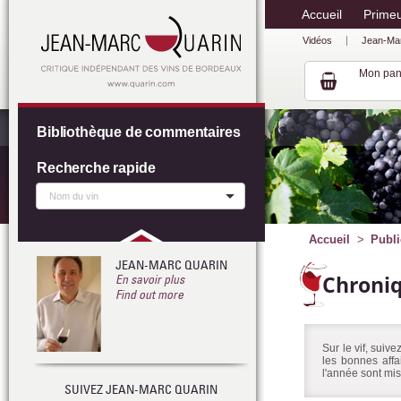
Accueil
Prime
Vidéos
Jean-Ma
Mon pan
Bibliothèque de commentaires
Recherche rapide
Accueil
Publi
JEAN-MARC QUARIN
Chroni
En savoir plus
Find out more
Sur le vif, suiv
les bonnes affa
l'année sont mis
SUIVEZ JEAN-MARC QUARIN