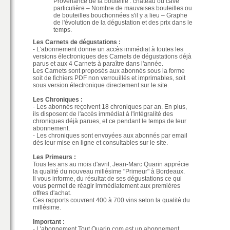
Provenance de la bouteille : château ou cave
particulière – Nombre de mauvaises bouteilles ou
de bouteilles bouchonnées s'il y a lieu – Graphe
de l'évolution de la dégustation et des prix dans le
temps.
Les Carnets de dégustations :
- L'abonnement donne un accès immédiat à toutes les
versions électroniques des Carnets de dégustations déjà
parus et aux 4 Carnets à paraître dans l'année.
Les Carnets sont proposés aux abonnés sous la forme
soit de fichiers PDF non verrouillés et imprimables, soit
sous version électronique directement sur le site.
Les Chroniques :
- Les abonnés reçoivent 18 chroniques par an. En plus,
ils disposent de l'accès immédiat à l'intégralité des
chroniques déjà parues, et ce pendant le temps de leur
abonnement.
- Les chroniques sont envoyées aux abonnés par email
dès leur mise en ligne et consultables sur le site.
Les Primeurs :
Tous les ans au mois d'avril, Jean-Marc Quarin apprécie
la qualité du nouveau millésime "Primeur" à Bordeaux.
Il vous informe, du résultat de ses dégustations ce qui
vous permet de réagir immédiatement aux premières
offres d'achat.
Ces rapports couvrent 400 à 700 vins selon la qualité du
millésime.
Important :
- L'abonnement Tout Quarin.com est un abonnement