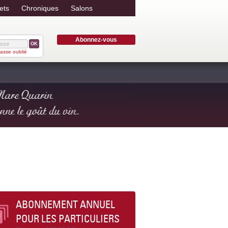
ets
Chroniques
Salons
Abonnez-vous
OK
asse oublié
ABONNEMENT ANNUEL
POUR LES PARTICULIERS