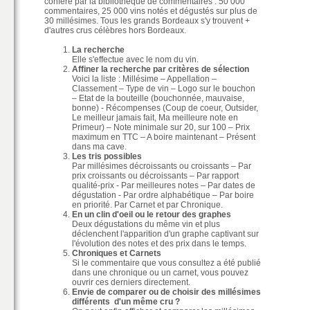
conféré par la bibliothèque de commentaires : 50 000
commentaires, 25 000 vins notés et dégustés sur plus de
30 millésimes. Tous les grands Bordeaux s'y trouvent +
d'autres crus célèbres hors Bordeaux.
La recherche
Elle s'effectue avec le nom du vin.
Affiner la recherche par critères de sélection
Voici la liste : Millésime – Appellation –
Classement – Type de vin – Logo sur le bouchon
– Etat de la bouteille (bouchonnée, mauvaise,
bonne) - Récompenses (Coup de coeur, Outsider,
Le meilleur jamais fait, Ma meilleure note en
Primeur) – Note minimale sur 20, sur 100 – Prix
maximum en TTC – A boire maintenant – Présent
dans ma cave.
Les tris possibles
Par millésimes décroissants ou croissants – Par
prix croissants ou décroissants – Par rapport
qualité-prix - Par meilleures notes – Par dates de
dégustation - Par ordre alphabétique – Par boire
en priorité. Par Carnet et par Chronique.
En un clin d'oeil ou le retour des graphes
Deux dégustations du même vin et plus
déclenchent l'apparition d'un graphe captivant sur
l'évolution des notes et des prix dans le temps.
Chroniques et Carnets
Si le commentaire que vous consultez a été publié
dans une chronique ou un carnet, vous pouvez
ouvrir ces derniers directement.
Envie de comparer ou de choisir des millésimes
différents d'un même cru ?