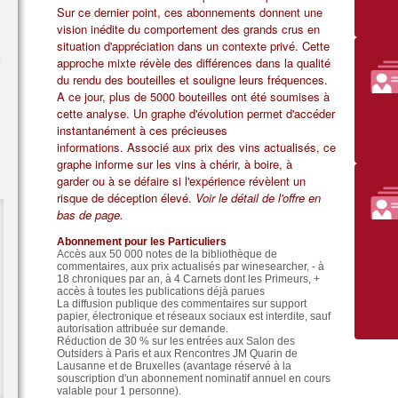
Sur ce dernier point, ces abonnements donnent une
vision inédite du comportement des grands crus en
situation d'appréciation dans un contexte privé. Cette
approche mixte révèle des différences dans la qualité
du rendu des bouteilles et souligne leurs fréquences.
A ce jour, plus de 5000 bouteilles ont été soumises à
cette analyse. Un graphe d'évolution permet d'accéder
instantanément à ces précieuses
informations. Associé aux prix des vins actualisés, ce
graphe informe sur les vins à chérir, à boire, à
garder ou à se défaire si l'expérience révèlent un
risque de déception élevé.
Voir le détail de l'offre en
bas de page.
Abonnement pour les Particuliers
Accès aux 50 000 notes de la bibliothèque de
commentaires, aux prix actualisés par winesearcher, - à
18 chroniques par an, à 4 Carnets dont les
Primeurs, +
accès à toutes les publications déjà parues
La diffusion publique des commentaires sur support
papier, électronique et réseaux sociaux est interdite, sauf
autorisation attribuée sur demande.
Réduction de 30 % sur les entrées aux Salon des
Outsiders à Paris et aux Rencontres JM Quarin de
Lausanne et de Bruxelles (avantage réservé à la
souscription d'un abonnement nominatif annuel en cours
valable pour 1 personne).