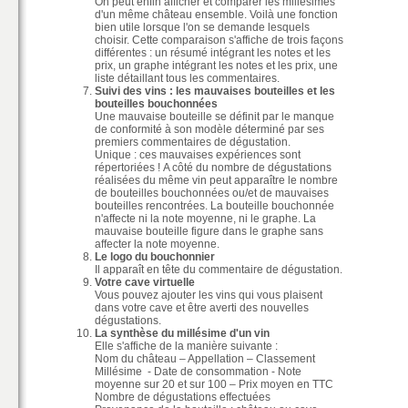
On peut enfin afficher et comparer les millésimes
d'un même château ensemble. Voilà une fonction
bien utile lorsque l'on se demande lesquels
choisir. Cette comparaison s'affiche de trois façons
différentes : un résumé intégrant les notes et les
prix, un graphe intégrant les notes et les prix, une
liste détaillant tous les commentaires.
Suivi des vins : les mauvaises bouteilles et les
bouteilles bouchonnées
Une mauvaise bouteille se définit par le manque
de conformité à son modèle déterminé par ses
premiers commentaires de dégustation.
Unique : ces mauvaises expériences sont
répertoriées ! A côté du nombre de dégustations
réalisées du même vin peut apparaître le nombre
de bouteilles bouchonnées ou/et de mauvaises
bouteilles rencontrées. La bouteille bouchonnée
n'affecte ni la note moyenne, ni le graphe. La
mauvaise bouteille figure dans le graphe sans
affecter la note moyenne.
Le logo du bouchonnier
Il apparaît en tête du commentaire de dégustation.
Votre cave virtuelle
Vous pouvez ajouter les vins qui vous plaisent
dans votre cave et être averti des nouvelles
dégustations.
La synthèse du millésime d'un vin
Elle s'affiche de la manière suivante :
Nom du château – Appellation – Classement
Millésime - Date de consommation - Note
moyenne sur 20 et sur 100 – Prix moyen en TTC
Nombre de dégustations effectuées