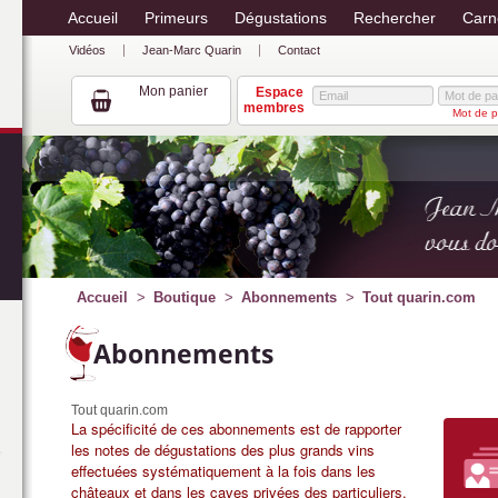
Accueil
Primeurs
Dégustations
Rechercher
Carn
Vidéos
Jean-Marc Quarin
Contact
Mon panier
Espace
membres
Mot de p
Accueil
Boutique
Abonnements
Tout quarin.com
Abonnements
Tout quarin.com
La spécificité de ces abonnements est de rapporter
les notes de dégustations des plus grands vins
effectuées systématiquement à la fois dans les
châteaux et dans les caves privées des particuliers.