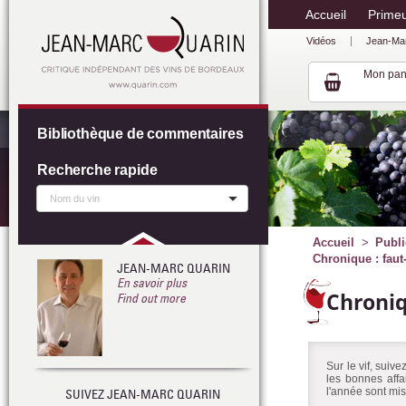
Accueil
Prime
Vidéos
Jean-Ma
Mon pan
Bibliothèque de commentaires
Recherche rapide
Accueil
Publi
Chronique : faut
JEAN-MARC QUARIN
En savoir plus
Chroni
Find out more
Sur le vif, suiv
les bonnes affa
l'année sont mis
SUIVEZ JEAN-MARC QUARIN