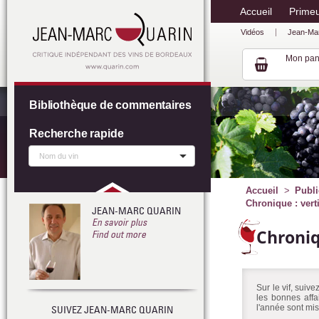
Accueil
Prime
Vidéos
Jean-Ma
Mon pan
Bibliothèque de commentaires
Recherche rapide
Accueil
Publi
Chronique : vert
JEAN-MARC QUARIN
En savoir plus
Chroni
Find out more
Sur le vif, suiv
les bonnes affa
l'année sont mis
SUIVEZ JEAN-MARC QUARIN