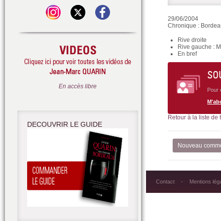
29/06/2004
Chronique : Bordeau
Rive droite
Rive gauche : M
En bref
SO
En accès libre
Pour 
M'ab
Retour à la liste de
DECOUVRIR LE GUIDE
Nouveau comme
Contact
Mentions lég