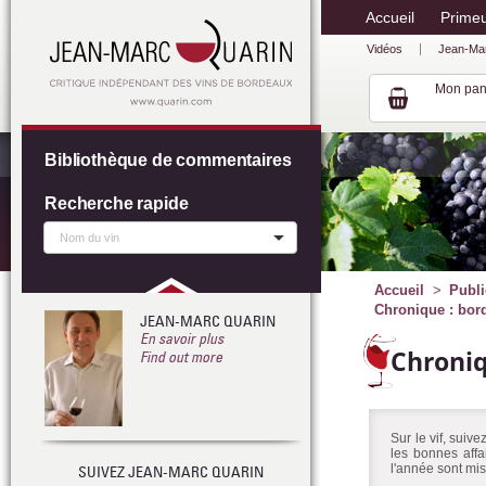
Accueil
Prime
Vidéos
Jean-Ma
Mon pan
Bibliothèque de commentaires
Recherche rapide
Accueil
Publi
Chronique : bord
JEAN-MARC QUARIN
En savoir plus
Chroni
Find out more
Sur le vif, suiv
les bonnes affa
l'année sont mis
SUIVEZ JEAN-MARC QUARIN