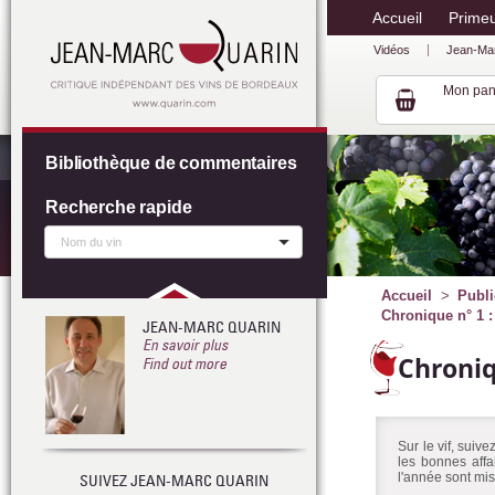
Accueil
Prime
Vidéos
Jean-Ma
Mon pan
Bibliothèque de commentaires
Recherche rapide
Accueil
Publi
Chronique n° 1 :
JEAN-MARC QUARIN
En savoir plus
Chroni
Find out more
Sur le vif, suiv
les bonnes affa
l'année sont mis
SUIVEZ JEAN-MARC QUARIN