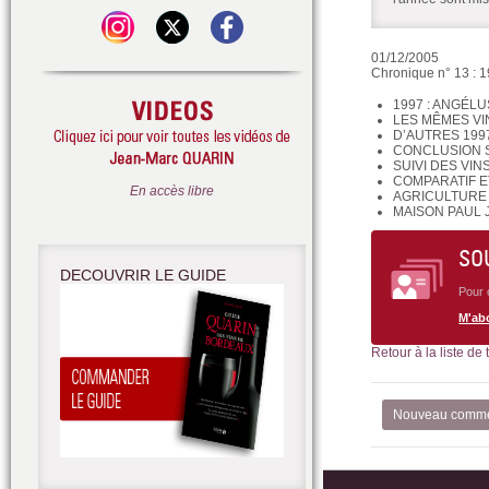
01/12/2005
Chronique n° 13 : 1
1997 : ANGÉL
LES MÊMES VI
D’AUTRES 199
CONCLUSION S
SUIVI DES VI
COMPARATIF ET
En accès libre
AGRICULTURE
MAISON PAUL 
SO
DECOUVRIR LE GUIDE
Pour 
M'ab
Retour à la liste de
Nouveau comme