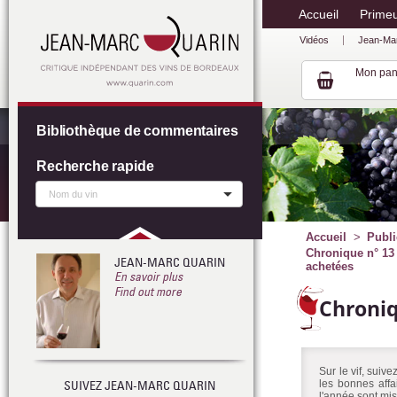
Accueil
Prime
Vidéos
Jean-Ma
Mon pan
Bibliothèque de commentaires
Recherche rapide
Accueil
Publi
Chronique n° 13 
JEAN-MARC QUARIN
achetées
En savoir plus
Find out more
Chroni
Sur le vif, suiv
SUIVEZ JEAN-MARC QUARIN
les bonnes affa
l'année sont mis