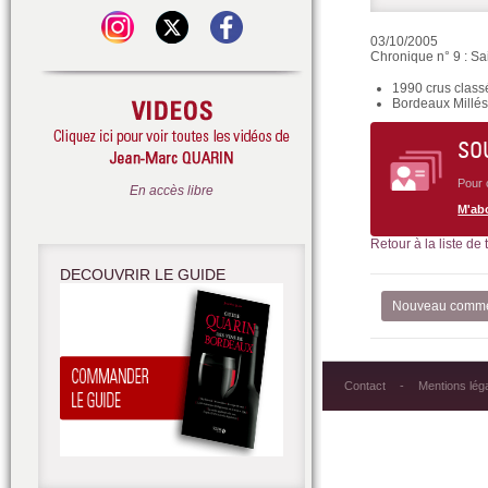
03/10/2005
Chronique n° 9 : Sa
1990 crus classé
Bordeaux Millés
SO
Pour 
En accès libre
M'ab
Retour à la liste de
DECOUVRIR LE GUIDE
Nouveau comme
Contact
Mentions lég