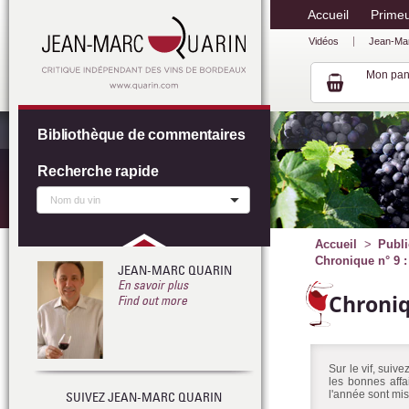
Accueil
Prime
Vidéos
Jean-Ma
Mon pan
Bibliothèque de commentaires
Recherche rapide
Accueil
Publi
Chronique n° 9 :
JEAN-MARC QUARIN
En savoir plus
Chroni
Find out more
Sur le vif, suiv
les bonnes affa
l'année sont mis
SUIVEZ JEAN-MARC QUARIN