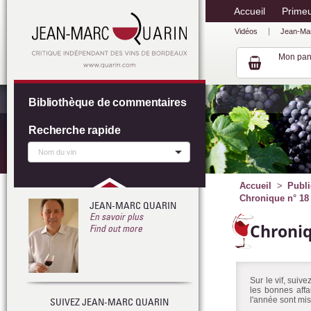
Accueil
Prime
Vidéos
Jean-Ma
Mon pan
Bibliothèque de commentaires
Recherche rapide
Accueil
Publi
Chronique n° 18
JEAN-MARC QUARIN
En savoir plus
Chroni
Find out more
Sur le vif, suiv
les bonnes affa
l'année sont mis
SUIVEZ JEAN-MARC QUARIN