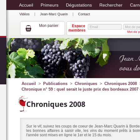
Accueil
Primeurs
Dégustations
Rechercher
Carn
Vidéos
Jean-Marc Quarin
Contact
Mon panier
Espace
membres
Mot de p
Accueil
Publications
Chroniques
Chroniques 2008
Chronique n° 59 : quel serait le juste prix des bordeaux 2007
Chroniques 2008
Sur le vif, suivez les coups de coeur de Jean-Marc Quarin à Bordea
les bonnes affaires à saisir vite, les vins du moment prêts à bo
l'année sont mises en ligne le 1er et le 15 du mois.