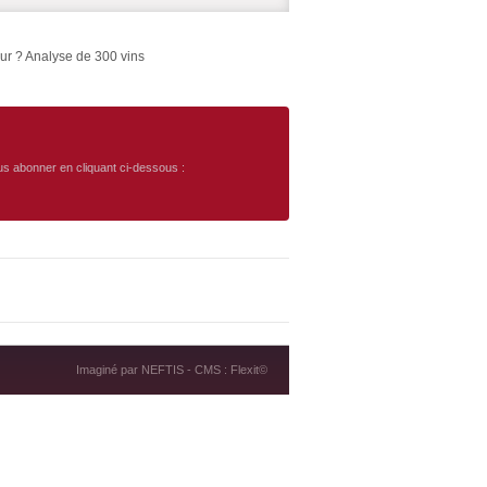
eur ? Analyse de 300 vins
ous abonner en cliquant ci-dessous :
Imaginé par
NEFTIS
- CMS :
Flexit©