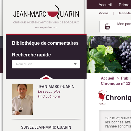
Accueil
Prime
Vidéos
Jean-Ma
Mon pan
Bibliothèque de commentaires
Recherche rapide
Accueil
Publi
Chronique n° 127
JEAN-MARC QUARIN
En savoir plus
Chroni
Find out more
Sur le vif, suiv
les bonnes affa
l'année sont mis
SUIVEZ JEAN-MARC QUARIN