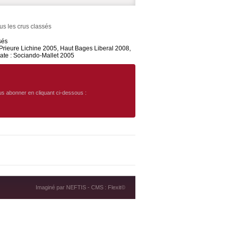
s les crus classés
sés
rieure Lichine 2005, Haut Bages Liberal 2008,
rate : Sociando-Mallet 2005
ous abonner en cliquant ci-dessous :
Imaginé par
NEFTIS
- CMS :
Flexit©