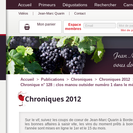
Accueil
Primeurs
Dégustations
Rechercher
Carn
Vidéos
Jean-Marc Quarin
Contact
Mon panier
Espace
membres
Mot de p
Accueil
Publications
Chroniques
Chroniques 2012
Chronique n° 128 : clos manou outsider numéro 1 dans le mé
Chroniques 2012
Sur le vif, suivez les coups de coeur de Jean-Marc Quarin à Bordea
les bonnes affaires à saisir vite, les vins du moment prêts à bo
l'année sont mises en ligne le 1er et le 15 du mois.