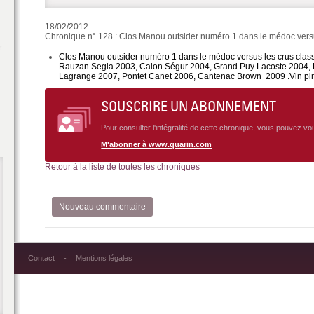
18/02/2012
Chronique n° 128 : Clos Manou outsider numéro 1 dans le médoc versu
Clos Manou outsider numéro 1 dans le médoc versus les crus clas
Rauzan Segla 2003, Calon Ségur 2004, Grand Puy Lacoste 2004, P
Lagrange 2007, Pontet Canet 2006, Cantenac Brown
.
2009 .
Vin pi
SOUSCRIRE UN ABONNEMENT
Pour consulter l'intégralité de cette chronique, vous pouvez v
M'abonner à www.quarin.com
Retour à la liste de toutes les chroniques
Nouveau commentaire
Contact
Mentions légales