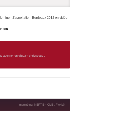
dominent l'appellation. Bordeaux 2012 en vidéo
lation
ous abonner en cliquant ci-dessous :
Imaginé par
NEFTIS
- CMS :
Flexit©