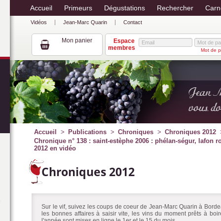
Accueil
Primeurs
Dégustations
Rechercher
Carn
Vidéos
Jean-Marc Quarin
Contact
Mon panier
Espace
membres
Mot de p
Accueil
Publications
Chroniques
Chroniques 2012
Chronique n° 138 : saint-estèphe 2006 : phélan-ségur, lafon 
2012 en vidéo
Chroniques 2012
Sur le vif, suivez les coups de coeur de Jean-Marc Quarin à Bordea
les bonnes affaires à saisir vite, les vins du moment prêts à bo
l'année sont mises en ligne le 1er et le 15 du mois.