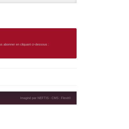
ous abonner en cliquant ci-dessous :
Imaginé par
NEFTIS
- CMS :
Flexit©