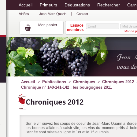
Accueil
Primeurs
Dégustations
Rechercher
Carn
Vidéos
Jean-Marc Quarin
Contact
Mon panier
Espace
membres
Mot de p
Accueil
Publications
Chroniques
Chroniques 2012
Chronique n° 140-141-142 : les bourgognes 2011
Chroniques 2012
Sur le vif, suivez les coups de coeur de Jean-Marc Quarin à Bordea
les bonnes affaires à saisir vite, les vins du moment prêts à bo
l'année sont mises en ligne le 1er et le 15 du mois.