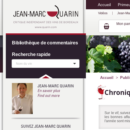
Accueil
Prime
Vidéos
Jean-Ma
Mon pan
Bibliothèque de commentaires
Recherche rapide
Accueil
Publi
JEAN-MARC QUARIN
Chroni
En savoir plus
Find out more
Sur le vif, suiv
les bonnes affa
l'année sont mis
SUIVEZ JEAN-MARC QUARIN