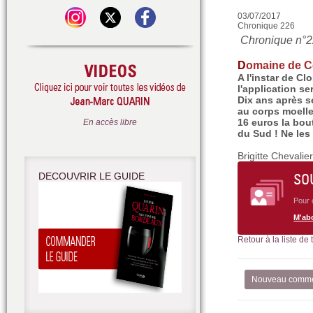
03/07/2017
Chronique 226
Chronique n°22
D
omaine de 
A l'instar de C
l'application se
Dix ans après se
au corps moelle
16 euros la bout
En accès libre
du Sud ! Ne le
Brigitte Chevalie
DECOUVRIR LE GUIDE
SO
Pour 
M'ab
Retour à la liste de
Nouveau comme