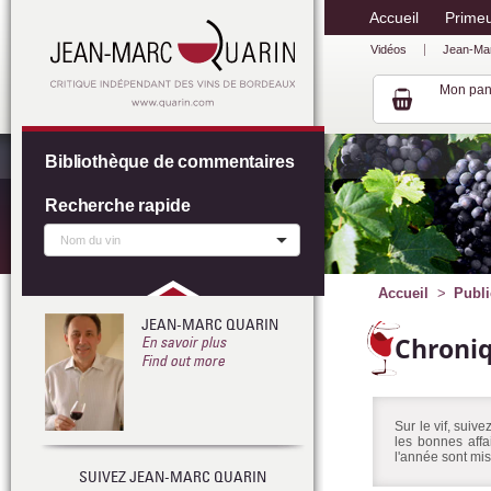
Accueil
Prime
Vidéos
Jean-Ma
Mon pan
Bibliothèque de commentaires
Recherche rapide
Accueil
Publi
JEAN-MARC QUARIN
Chroni
En savoir plus
Find out more
Sur le vif, suiv
les bonnes affa
l'année sont mis
SUIVEZ JEAN-MARC QUARIN