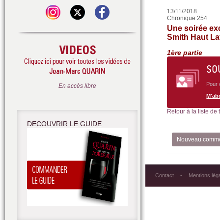
13/11/2018
Chronique 254
Une soirée ex
Smith Haut Laf
1ère partie
SO
Pour 
En accès libre
M'ab
Retour à la liste de
DECOUVRIR LE GUIDE
Nouveau comme
Contact
Mentions lég