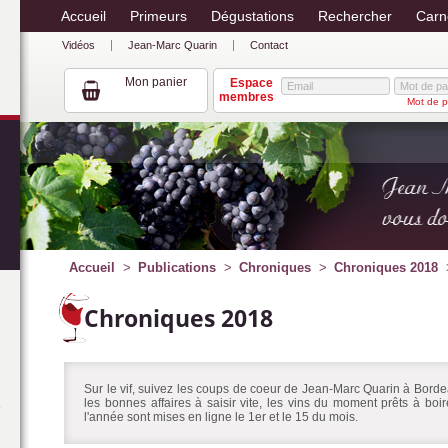
Accueil
Primeurs
Dégustations
Rechercher
Carn
Vidéos
Jean-Marc Quarin
Contact
Mon panier
Espace
membres
Mot de p
Accueil
Publications
Chroniques
Chroniques 2018
Chroniques 2018
Sur le vif, suivez les coups de coeur de Jean-Marc Quarin à Bordea
les bonnes affaires à saisir vite, les vins du moment prêts à bo
l'année sont mises en ligne le 1er et le 15 du mois.