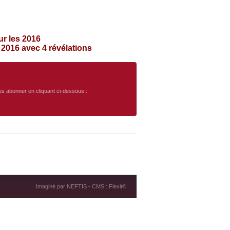
sur les 2016
 2016 avec 4 révélations
ous abonner en cliquant ci-dessous :
Imaginé par
NEFTIS
- CMS :
Flexit©