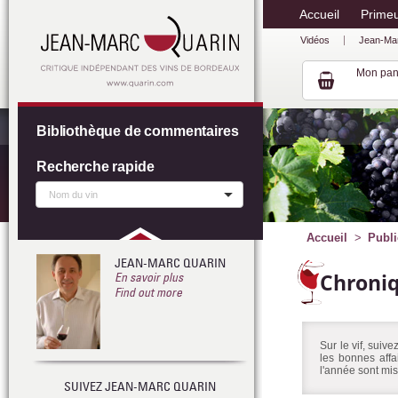
Accueil
Prime
Vidéos
Jean-Ma
Mon pan
Bibliothèque de commentaires
Recherche rapide
Accueil
Publi
JEAN-MARC QUARIN
Chroni
En savoir plus
Find out more
Sur le vif, suiv
les bonnes affa
l'année sont mis
SUIVEZ JEAN-MARC QUARIN