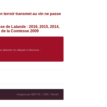
n terroir transmet au vin ne passe
e de Lalande : 2016, 2015, 2014,
ve de la Comtesse 2009
ous abonner en cliquant ci-dessous :
Imaginé par
NEFTIS
- CMS :
Flexit©