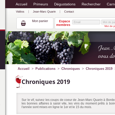
Accueil
Primeurs
Dégustations
Rechercher
Carn
Vidéos
Jean-Marc Quarin
Contact
Mon panier
Espace
membres
Mot de p
Accueil
Publications
Chroniques
Chroniques 2019
Chroniques 2019
Sur le vif, suivez les coups de coeur de Jean-Marc Quarin à Bordea
les bonnes affaires à saisir vite, les vins du moment prêts à bo
l'année sont mises en ligne le 1er et le 15 du mois.