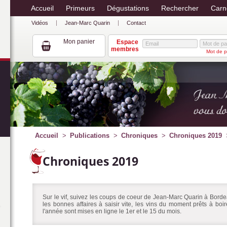
Accueil
Primeurs
Dégustations
Rechercher
Carn
Vidéos
Jean-Marc Quarin
Contact
Mon panier
Espace
membres
Mot de p
Accueil
Publications
Chroniques
Chroniques 2019
Chroniques 2019
Sur le vif, suivez les coups de coeur de Jean-Marc Quarin à Bordea
les bonnes affaires à saisir vite, les vins du moment prêts à bo
l'année sont mises en ligne le 1er et le 15 du mois.