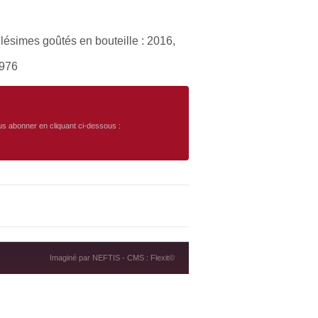
lésimes goûtés en bouteille : 2016,
1976
ous abonner en cliquant ci-dessous :
Imaginé par
NEFTIS
- CMS :
Flexit©