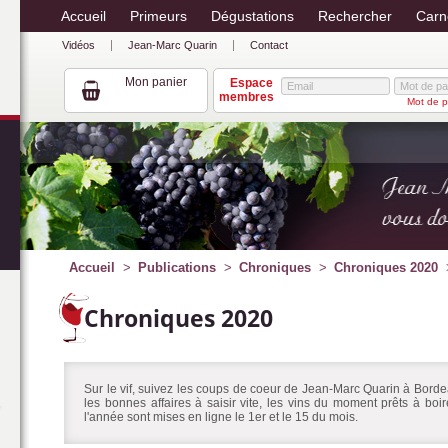
Accueil
Primeurs
Dégustations
Rechercher
Carn
Vidéos
Jean-Marc Quarin
Contact
Mon panier
Espace
membres
Mot de p
Accueil
Publications
Chroniques
Chroniques 2020
Chroniques 2020
Sur le vif, suivez les coups de coeur de Jean-Marc Quarin à Bordea
les bonnes affaires à saisir vite, les vins du moment prêts à bo
l'année sont mises en ligne le 1er et le 15 du mois.