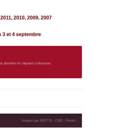
2011, 2010, 2009, 2007
 3 et 4 septembre
ous abonner en cliquant ci-dessous :
Imaginé par
NEFTIS
- CMS :
Flexit©