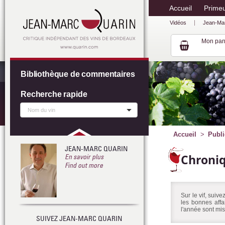
Accueil
Prime
Vidéos
Jean-Ma
Mon pan
Bibliothèque de commentaires
Recherche rapide
Accueil
Publi
JEAN-MARC QUARIN
Chroni
En savoir plus
Find out more
Sur le vif, suiv
les bonnes affa
l'année sont mis
SUIVEZ JEAN-MARC QUARIN