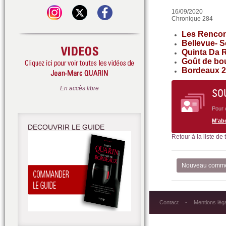
16/09/2020
Chronique 284
Les Rencon
Bellevue- Se
Quinta Da R
Goût de bou
Bordeaux 20
En accès libre
SO
Pour 
M'ab
DECOUVRIR LE GUIDE
Retour à la liste de
Nouveau comme
Contact
Mentions lég