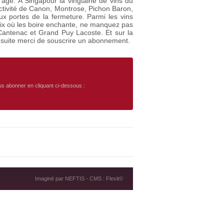
 âge. A Singapour la vingtaine de vins du
ractivité de Canon, Montrose, Pichon Baron,
 portes de la fermeture. Parmi les vins
rix où les boire enchante, ne manquez pas
 Cantenac et Grand Puy Lacoste. Et sur la
la suite merci de souscrire un abonnement.
ous abonner en cliquant ci-dessous :
Imaginé par
NEFTIS
- CMS :
Flexit©