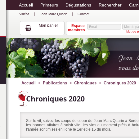
Accueil
Primeurs
Dégustations
Rechercher
Carn
Vidéos
Jean-Marc Quarin
Contact
Mon panier
Espace
membres
Mot de p
Accueil
Publications
Chroniques
Chroniques 2020
Chroniques 2020
Sur le vif, suivez les coups de coeur de Jean-Marc Quarin à Bordea
les bonnes affaires à saisir vite, les vins du moment prêts à bo
l'année sont mises en ligne le 1er et le 15 du mois.