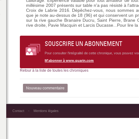
calibrage. Expérience valable pour tout amateur de tout
millésime 2007 présents sur table n'a pas résisté à l'att
Croix de Labrie 2016. Dépêchez-vous, nous sommes aux
que je note au-dessus de 18 (96) et qui conservent un p
sur la rive gauche Branaire Ducru, Saint Pierre, Brane
rive droite, Pavie Macquin et Larcis Ducasse...Pour lire 
SOUSCRIRE UN ABONNEMENT
Pour consulter l'intégralité de cette chronique, vous pouvez v
M'abonner à www.quarin.com
Retour à la liste de toutes les chroniques
Nouveau commentaire
Contact
Mentions légales