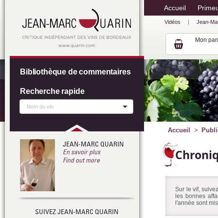
Accueil
Prime
Vidéos
Jean-Ma
Mon pan
Bibliothèque de commentaires
Recherche rapide
Accueil
Publi
JEAN-MARC QUARIN
Chroni
En savoir plus
Find out more
Sur le vif, suiv
les bonnes affa
l'année sont mis
SUIVEZ JEAN-MARC QUARIN