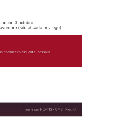
imanche 3 octobre
vembre (site et code privilège)
ous abonner en cliquant ci-dessous :
Imaginé par
NEFTIS
- CMS :
Flexit©