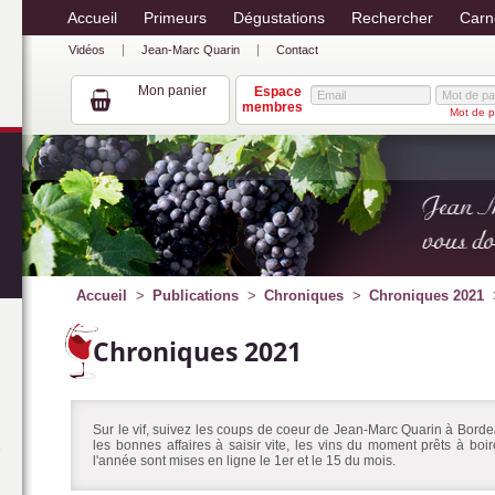
Accueil
Primeurs
Dégustations
Rechercher
Carn
Vidéos
Jean-Marc Quarin
Contact
Mon panier
Espace
membres
Mot de p
Accueil
Publications
Chroniques
Chroniques 2021
Chroniques 2021
Sur le vif, suivez les coups de coeur de Jean-Marc Quarin à Bordea
les bonnes affaires à saisir vite, les vins du moment prêts à bo
l'année sont mises en ligne le 1er et le 15 du mois.