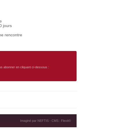
e
0 jours
ne rencontre
ous abonner en cliquant ci-dessous :
Imaginé par
NEFTIS
- CMS :
Flexit©