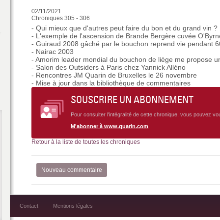
02/11/2021
Chroniques 305 - 306
- Qui mieux que d'autres peut faire du bon et du grand vin ?
- L'exemple de l'ascension de Brande Bergère cuvée O'Byrn
- Guiraud 2008 gâché par le bouchon reprend vie pendant 6
- Nairac 2003
- Amorim leader mondial du bouchon de liège me propose u
- Salon des Outsiders à Paris chez Yannick Alléno
- Rencontres JM Quarin de Bruxelles le 26 novembre
- Mise à jour dans la bibliothèque de commentaires
SOUSCRIRE UN ABONNEMENT
Pour consulter l'intégralité de cette chronique, vous pouvez v
M'abonner à www.quarin.com
Retour à la liste de toutes les chroniques
Nouveau commentaire
Contact
Mentions légales