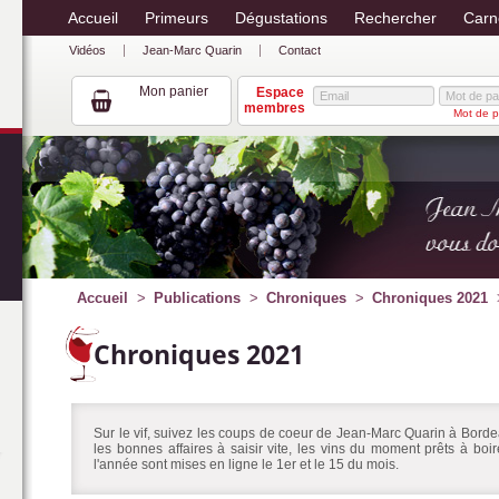
Accueil
Primeurs
Dégustations
Rechercher
Carn
Vidéos
Jean-Marc Quarin
Contact
Mon panier
Espace
membres
Mot de p
Accueil
Publications
Chroniques
Chroniques 2021
Chroniques 2021
Sur le vif, suivez les coups de coeur de Jean-Marc Quarin à Bordea
les bonnes affaires à saisir vite, les vins du moment prêts à bo
l'année sont mises en ligne le 1er et le 15 du mois.