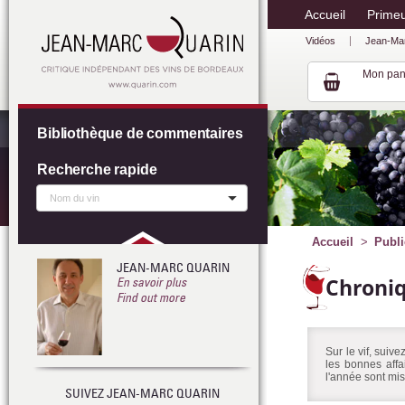
Accueil
Prime
Vidéos
Jean-Ma
Mon pan
Bibliothèque de commentaires
Recherche rapide
Accueil
Publi
JEAN-MARC QUARIN
Chroni
En savoir plus
Find out more
Sur le vif, suiv
les bonnes affa
l'année sont mis
SUIVEZ JEAN-MARC QUARIN