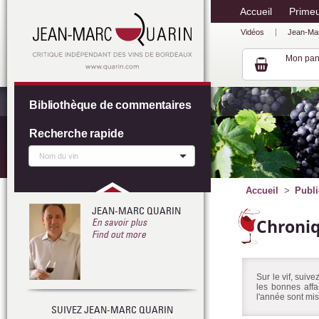
Accueil
Prime
Vidéos
Jean-Ma
Mon pan
Bibliothèque de commentaires
Recherche rapide
Accueil
Publi
JEAN-MARC QUARIN
Chroni
En savoir plus
Find out more
Sur le vif, suiv
les bonnes affa
l'année sont mis
SUIVEZ JEAN-MARC QUARIN