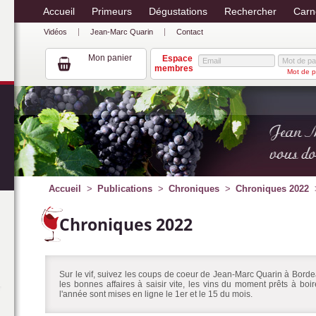
Accueil
Primeurs
Dégustations
Rechercher
Carn
Vidéos
Jean-Marc Quarin
Contact
Mon panier
Espace
membres
Mot de p
Accueil
Publications
Chroniques
Chroniques 2022
Chroniques 2022
Sur le vif, suivez les coups de coeur de Jean-Marc Quarin à Bordea
les bonnes affaires à saisir vite, les vins du moment prêts à bo
l'année sont mises en ligne le 1er et le 15 du mois.