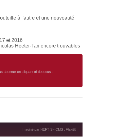
uteille à l'autre et une nouveauté
017 et 2016
Nicolas Heeter-Tari encore trouvables
ous abonner en cliquant ci-dessous :
Imaginé par
NEFTIS
- CMS :
Flexit©