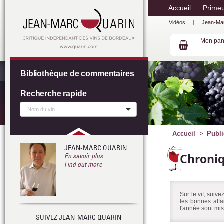
Accueil
Prime
Vidéos
Jean-Ma
Mon pan
Bibliothèque de commentaires
Recherche rapide
Accueil
Publi
JEAN-MARC QUARIN
Chroni
En savoir plus
Find out more
Sur le vif, suiv
les bonnes affa
l'année sont mis
SUIVEZ JEAN-MARC QUARIN