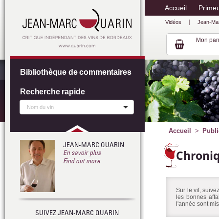
Accueil
Prime
Vidéos
Jean-Ma
Mon pan
Bibliothèque de commentaires
Recherche rapide
Accueil
Publi
JEAN-MARC QUARIN
Chroni
En savoir plus
Find out more
Sur le vif, suiv
les bonnes affa
l'année sont mis
SUIVEZ JEAN-MARC QUARIN