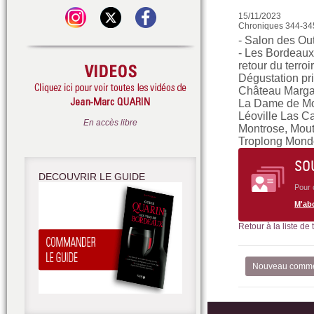
15/11/2023
Chroniques 344-34
- Salon des Ou
- Les Bordeaux
retour du terroi
Dégustation pr
Château Margau
La Dame de Mon
Léoville Las Ca
En accès libre
Montrose, Mout
Troplong Mondo
SO
DECOUVRIR LE GUIDE
Pour 
M'ab
Retour à la liste de
Nouveau comme