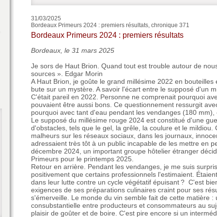
31/03/2025
Bordeaux Primeurs 2024 : premiers résultats, chronique 371
Bordeaux Primeurs 2024 : premiers résultats
Bordeaux, le 31 mars 2025
Je sors de Haut Brion. Quand tout est trouble autour de nous
sources ». Edgar Morin
A Haut Brion, je goûte le grand millésime 2022 en bouteilles e
bute sur un mystère. A savoir l'écart entre le supposé d'un m
C'était pareil en 2022. Personne ne comprenait pourquoi av
pouvaient être aussi bons. Ce questionnement ressurgit ave
pourquoi avec tant d'eau pendant les vendanges (180 mm), ce
Le supposé du millésime rouge 2024 est constitué d'une guerr
d'obstacles, tels que le gel, la grêle, la coulure et le mildi
malheurs sur les réseaux sociaux, dans les journaux, innocen
adressaient très tôt à un public incapable de les mettre en 
décembre 2024, un important groupe hôtelier étranger décid
Primeurs pour le printemps 2025.
Retour en arrière. Pendant les vendanges, je me suis surpris 
positivement que certains professionnels l'estimaient. Étaient-
dans leur lutte contre un cycle végétatif épuisant ? C'est bi
exigences de ses préparations culinaires craint pour ses résu
s'émerveille. Le monde du vin semble fait de cette matière 
consubstantielle entre producteurs et consommateurs au sujet
plaisir de goûter et de boire. C'est pire encore si un interméd