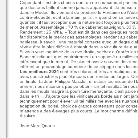
Cependant il est des choses dont on ne soupçonnait pas les 
que des crus brillent comme jamais auparavant. Je pense à R
dans le Médoc. Ils viennent de produire le Fontaine de l'Aubi
contre-étiquette, écrit à la main, je lis : « quand on se lance 
quantité ; il faut accepter que la nature soit toujours plus fo
de merlot. Assemblage : 70 % de cabernet sauvignon, 30 % pe
Rendement : 25 hl/ha. » Tout est dit dans ces quelques mot
fait disparaître le merlot des assemblages, rendant au caber
noblesse, à savoir : une maturité correcte avec un degré d'
révèle être le plus difficile à obtenir dans la viticulture de qua
Si vous vous inquiétez de la rive droite, sachez qu'après les v
Blanc m'indiquait que, contrairement au supposé du millésime
intéressant que le merlot. De plus et assez souvent, les re
infèrent un pourcentage supérieur de ce cépage dans les a
Les meilleurs 2024
sont très colorés et très aromatiques 
avec des structures plus élancées que rondes ou larges. Ce
en finale. Et Jean Philippe Masclef, directeur technique de H
arrière, nous n'aurions pas pu obtenir un tel résultat. Si nou
dans les moûts malgré la pourriture menaçante, c'est parce 
dans le tri ». J'ajoute que les vinificateurs bordelais n'ont 
techniquement pour élever un tel millésime avec les nuances
adaptation du boisé, choix de grands contenants pour conserv
m'attends à des élevages plus courts. Le mot charme définit
A suivre.
Jean Marc Quarin
_______________________________________________