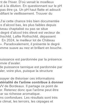
 de l'hiver. D'où venait le moelleux
é à la dilution. En questionnant sur le pH
 pas être ça. Un pH haut flatte et adoucit
difiant le vieillissement. Trouver du
J'ai cette chance très bien documentée
d'alcool bas, les plus faibles depuis
niveau chaptalisé ou pas se situe
 degré d'alcool très élevé est vecteur de
schild, Lafite Rothschild, dépassent
 En 2024, le meilleur lot de Château
». Paradoxalement, il présente le degré
n comme suave au nez et brillant en bouche.
 puissance est pardonnée par la présence
envie d'avaler.
e de puissance tannique est pardonnée par
ler, voire plus, puisque la structure
ssayer de théoriser ces informations
térialité de l'arôme contribue à donner
VV de Bordeaux. Il partage ce point de
uver. Retenez donc que l'arôme peut être
par sa richesse aromatique.
ns confondues. Les résultats sont très
 climat, les terroirs, les cépages et