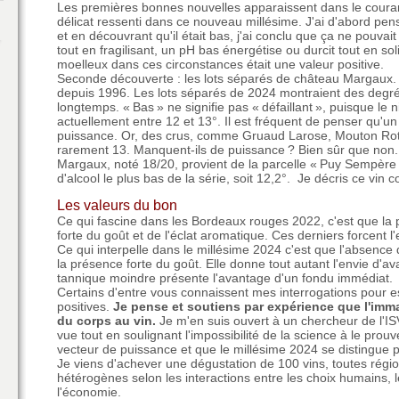
Les premières bonnes nouvelles apparaissent dans le courant
délicat ressenti dans ce nouveau millésime. J'ai d'abord pens
et en découvrant qu'il était bas, j'ai conclu que ça ne pouvait
tout en fragilisant, un pH bas énergétise ou durcit tout en soli
moelleux dans ces circonstances était une valeur positive.
Seconde découverte : les lots séparés de château Margaux. 
depuis 1996. Les lots séparés de 2024 montraient des degrés 
longtemps. « Bas » ne signifie pas « défaillant », puisque le 
actuellement entre 12 et 13°. Il est fréquent de penser qu'un
puissance. Or, des crus, comme Gruaud Larose, Mouton Roth
rarement 13. Manquent-ils de puissance ? Bien sûr que non.
Margaux, noté 18/20, provient de la parcelle « Puy Sempère 
d'alcool le plus bas de la série, soit 12,2°. Je décris ce vi
Les valeurs du bon
Ce qui fascine dans les Bordeaux rouges 2022, c'est que la
forte du goût et de l'éclat aromatique. Ces derniers forcent l'
Ce qui interpelle dans le millésime 2024 c'est que l'absenc
la présence forte du goût. Elle donne tout autant l'envie d'ava
tannique moindre présente l'avantage d'un fondu immédiat.
Certains d'entre vous connaissent mes interrogations pour e
positives.
Je pense et soutiens par expérience que l'imma
du corps au vin.
Je m'en suis ouvert à un chercheur de l'IS
vue tout en soulignant l'impossibilité de la science à le pro
vecteur de puissance et que le millésime 2024 se distingue 
Je viens d'achever une dégustation de 100 vins, toutes régio
hétérogènes selon les interactions entre les choix humains, le
l'économie.