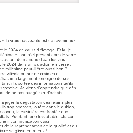
 « la vraie nouveauté est de revenir aux
t le 2024 en cours d'élevage. Et là, je
illésime et son réel présent dans le verre.
ec autant de manque d'eau les vins
c le 2024 dans un paradigme inversé :
 millésime peut-il être aussi bon ?
e viticole autour de craintes et
ou. Chacun a largement témoigné de ses
ts sur la portée des informations qu'ils
perspective. Je viens d'apprendre que dès
ait de ne pas budgétiser d'achats
à juger la dégustation des raisins plus
ils trop stressés, la tête dans le guidon,
en connu, la cuisinière confrontée aux
ltats. Pourtant, une fois attablé, chacun
: une incommunication quasi
 de la représentation de la qualité et du
iaire se glisse entre eux !