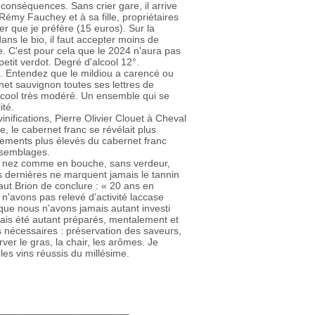
conséquences. Sans crier gare, il arrive
émy Fauchey et à sa fille, propriétaires
er que je préfère (15 euros). Sur la
dans le bio, il faut accepter moins de
rte. C'est pour cela que le 2024 n'aura pas
tit verdot. Degré d'alcool 12°.
s. Entendez que le mildiou a carencé ou
net sauvignon toutes ses lettres de
alcool très modéré. Un ensemble qui se
lité.
inifications, Pierre Olivier Clouet à Cheval
, le cabernet franc se révélait plus
ndements plus élevés du cabernet franc
ssemblages.
au nez comme en bouche, sans verdeur,
s dernières ne marquent jamais le tannin
aut Brion de conclure : « 20 ans en
s n'avons pas relevé d'activité laccase
que nous n'avons jamais autant investi
jamais été autant préparés, mentalement et
 nécessaires : préservation des saveurs,
er le gras, la chair, les arômes. Je
 les vins réussis du millésime.
________________________