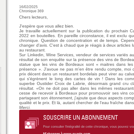
16/02/2025
Chronique 369
Chers lecteurs,
J'espère que vous allez bien.
Je travaille actuellement sur la publication du prochain C
2022 en bouteilles. En pareille circonstance, il est excl
chronique. Question de concentration et de temps. Cependan
changer d'avis. C'est à chaud que je réagis à deux articles 
au restaurant.
Sur Linkedin, Wine Services, vendeur de services variés au
résultat de son enquête sur la présence des vins de Bordeaux
statue que les vins de Bordeaux sont « maitres dans le
présence ». J'avoue ne pas m'en être rendu compte, moi q
prix décent dans un restaurant bordelais peut virer au calva
qui s'égrènent le long des cartes de vin ! Dans les comm
superbe Oustider Croix de Labrie, désormais grand cru cl
résultat. «On ne doit pas aller dans les mêmes restaurants
cesse de recevoir à Bordeaux pour promouvoir ses vins co
partageant son étonnement, j'ajoute que deux aspects compt
qualité et le prix. Et là, autant chercher de l'eau fraîche dans 
Merci.
SOUSCRIRE UN ABONNEMENT
Pour consulter l'intégralité de cette chronique, vous pouvez v
M'abonner à www.quarin.com