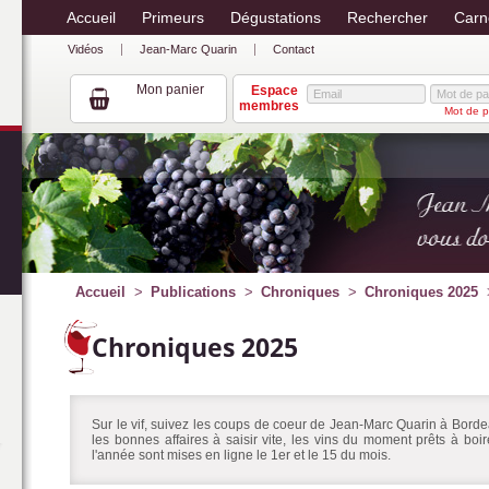
Accueil
Primeurs
Dégustations
Rechercher
Carn
Vidéos
Jean-Marc Quarin
Contact
Mon panier
Espace
membres
Mot de p
Accueil
Publications
Chroniques
Chroniques 2025
Chroniques 2025
Sur le vif, suivez les coups de coeur de Jean-Marc Quarin à Bordea
les bonnes affaires à saisir vite, les vins du moment prêts à bo
l'année sont mises en ligne le 1er et le 15 du mois.