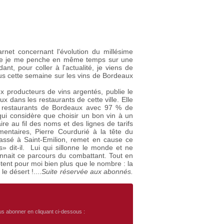
arnet concernant l'évolution du millésime
u que je me penche en même temps sur une
t, pour coller à l'actualité, je viens de
lus cette semaine sur les vins de Bordeaux
x producteurs de vins argentés, publie le
 dans les restaurants de cette ville. Elle
s restaurants de Bordeaux avec 97 % de
ui considère que choisir un bon vin à un
ire au fil des noms et des lignes de tarifs
entaires, Pierre Courdurié à la tête du
assé à Saint-Emilion, remet en cause ce
» dit-il. Lui qui sillonne le monde et ne
nnait ce parcours du combattant. Tout en
ent pour moi bien plus que le nombre : la
le désert !....
Suite réservée aux abonnés.
ous abonner en cliquant ci-dessous :