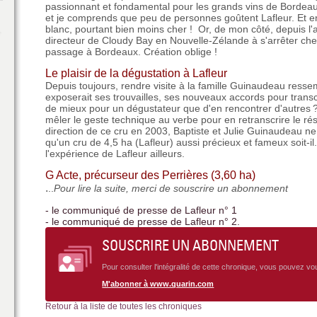
passionnant et fondamental pour les grands vins de Bordeaux
et je comprends que peu de personnes goûtent Lafleur. Et 
blanc, pourtant bien moins cher ! Or, de mon côté, depuis l
directeur de Cloudy Bay en Nouvelle-Zélande à s'arrêter ch
passage à Bordeaux. Création oblige !
Le plaisir de la dégustation à Lafleur
Depuis toujours, rendre visite à la famille Guinaudeau ress
exposerait ses trouvailles, ses nouveaux accords pour trans
de mieux pour un dégustateur que d'en rencontrer d'autres ?
mêler le geste technique au verbe pour en retranscrire le rés
direction de ce cru en 2003, Baptiste et Julie Guinaudeau 
qu'un cru de 4,5 ha (Lafleur) aussi précieux et fameux soit-il
l'expérience de Lafleur ailleurs.
G Acte, précurseur des Perrières (3,60 ha)
.
..
Pour lire la suite, merci de souscrire un abonnement
- le communiqué de presse de Lafleur n° 1
- le communiqué de presse de Lafleur n° 2.
SOUSCRIRE UN ABONNEMENT
Pour consulter l'intégralité de cette chronique, vous pouvez v
M'abonner à www.quarin.com
Retour à la liste de toutes les chroniques