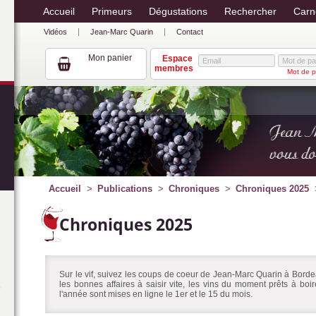
Accueil
Primeurs
Dégustations
Rechercher
Carn
Vidéos
Jean-Marc Quarin
Contact
Mon panier
Espace
membres
Mot de p
Accueil
Publications
Chroniques
Chroniques 2025
Chroniques 2025
Sur le vif, suivez les coups de coeur de Jean-Marc Quarin à Bordea
les bonnes affaires à saisir vite, les vins du moment prêts à bo
l'année sont mises en ligne le 1er et le 15 du mois.