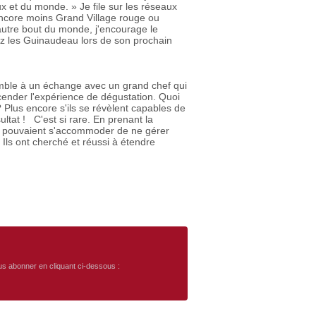
 et du monde. » Je file sur les réseaux
encore moins Grand Village rouge ou
'autre bout du monde, j'encourage le
ez les Guinaudeau lors de son prochain
emble à un échange avec un grand chef qui
cender l'expérience de dégustation. Quoi
 Plus encore s'ils se révèlent capables de
ultat ! C'est si rare. En prenant la
ne pouvaient s'accommoder de ne gérer
. Ils ont cherché et réussi à étendre
ous abonner en cliquant ci-dessous :