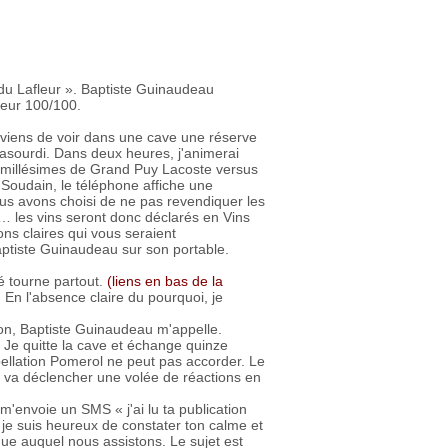
du Lafleur ». Baptiste Guinaudeau
leur 100/100.
 viens de voir dans une cave une réserve
basourdi. Dans deux heures, j'animerai
9 millésimes de Grand Puy Lacoste versus
Soudain, le téléphone affiche une
s avons choisi de ne pas revendiquer les
5… les vins seront donc déclarés en Vins
ons claires qui vous seraient
aptiste Guinaudeau sur son portable.
é tourne partout.
(liens en bas de la
En l'absence claire du pourquoi, je
ion, Baptiste Guinaudeau m'appelle.
. Je quitte la cave et échange quinze
ppellation Pomerol ne peut pas accorder. Le
i va déclencher une volée de réactions en
m'envoie un SMS « j'ai lu ta publication
 je suis heureux de constater ton calme et
ique auquel nous assistons. Le sujet est