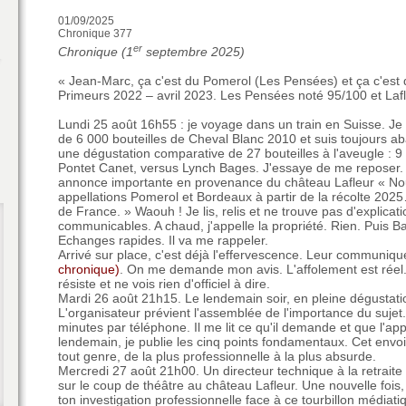
01/09/2025
Chronique 377
er
Chronique (1
septembre 2025)
« Jean-Marc, ça c'est du Pomerol (Les Pensées) et ça c'est 
Primeurs 2022 – avril 2023. Les Pensées noté 95/100 et Laf
Lundi 25 août 16h55 : je voyage dans un train en Suisse. Je
de 6 000 bouteilles de Cheval Blanc 2010 et suis toujours a
une dégustation comparative de 27 bouteilles à l'aveugle : 
Pontet Canet, versus Lynch Bages. J'essaye de me reposer. 
annonce importante en provenance du château Lafleur « Nou
appellations Pomerol et Bordeaux à partir de la récolte 202
de France. » Waouh ! Je lis, relis et ne trouve pas d'explicati
communicables. A chaud, j'appelle la propriété. Rien. Puis B
Echanges rapides. Il va me rappeler.
Arrivé sur place, c'est déjà l'effervescence. Leur communiqu
chronique)
. On me demande mon avis. L'affolement est réel. 
résiste et ne vois rien d'officiel à dire.
Mardi 26 août 21h15. Le lendemain soir, en pleine dégustat
L'organisateur prévient l'assemblée de l'importance du sujet
minutes par téléphone. Il me lit ce qu'il demande et que l'a
lendemain, je publie les cinq points fondamentaux. Cet envo
tout genre, de la plus professionnelle à la plus absurde.
Mercredi 27 août 21h00. Un directeur technique à la retraite 
sur le coup de théâtre au château Lafleur. Une nouvelle fois,
ton investigation professionnelle face à ce tourbillon médiat