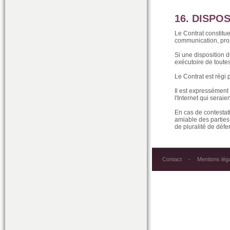
16. DISPO
Le Contrat constitue 
communication, propo
Si une disposition d
exécutoire de toutes
Le Contrat est régi p
Il est expressément 
l'Internet qui serai
En cas de contestati
amiable des parties
de pluralité de déf
Contact
Mentions lég