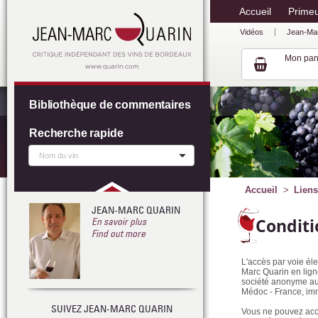
Accueil
Prime
Vidéos
Jean-Ma
Mon pan
Bibliothèque de commentaires
Recherche rapide
Accueil
Liens
JEAN-MARC QUARIN
Conditi
En savoir plus
Find out more
L'accès par voie é
Marc Quarin en ligne
société anonyme au 
Médoc - France, im
SUIVEZ JEAN-MARC QUARIN
Vous ne pouvez accé