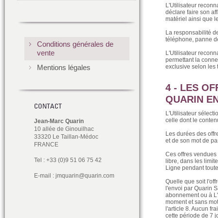
L'Utilisateur reconn
déclare faire son af
matériel ainsi que l
La responsabilité d
téléphone, panne de 
Conditions générales de
vente
L'Utilisateur recon
permettant la conne
Mentions légales
exclusive selon les
4 - LES O
QUARIN EN
CONTACT
L'Utilisateur sélec
celle dont le conten
Jean-Marc Quarin
10 allée de Ginouilhac
Les durées des offre
33320 Le Taillan-Médoc
et de son mot de pas
FRANCE
Ces offres vendues a
Tel : +33 (0)9 51 06 75 42
libre, dans les limi
Ligne pendant toute
E-mail :
jmquarin@quarin.com
Quelle que soit l'of
l'envoi par Quarin 
abonnement ou à L'O
moment et sans motif
l'article 8. Aucun f
cette période de 7 j