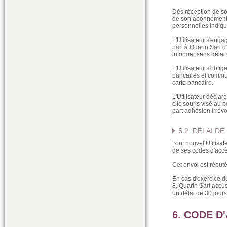
Dès réception de so
de son abonnement a
personnelles indiqu
L'Utilisateur s'enga
part à Quarin Sarl d
informer sans délai
L'Utilisateur s'obli
bancaires et commu
carte bancaire.
L'Utilisateur déclar
clic souris visé au 
part adhésion irrév
5.2. DÉLAI D
Tout nouvel Utilisat
de ses codes d'accè
Cet envoi est réputé 
En cas d'exercice du 
8, Quarin Sàrl accus
un délai de 30 jours
6. CODE D