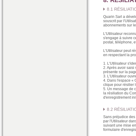
8. RÉSILI
8.1 RÉSILIATI
Quarin Sarl a dével
souscrit par l'Util
abonnements sur le 
L'Utilisateur reconna
s'engage à suivre ce
postal, téléphone, e
L'Utilisateur peut r
en respectant la pr
1. L'Utilisateur s'
2. Après avoir saisi
présente sur la page
3. L'Utilisateur ouv
4. Dans l'espace « 
clique pour résilier 
5. Un message de con
la résiliation du Co
d'enregistrement ini
8.2 RÉSILIATI
Sans préjudice des d
par l'Utilisateur da
suivant une mise en
formulaire d'enregi