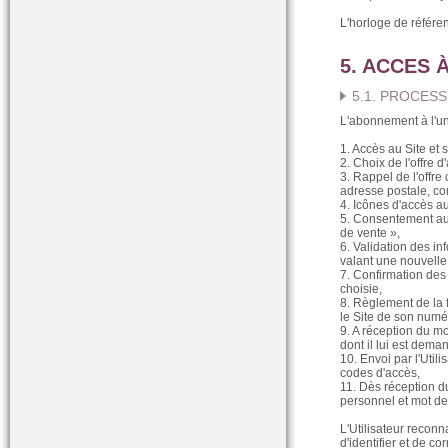
L'horloge de référen
5. ACCES 
5.1. PROCES
L'abonnement à l'une
1. Accès au Site et
2. Choix de l'offre d
3. Rappel de l'offre
adresse postale, co
4. Icônes d'accès a
5. Consentement au C
de vente »,
6. Validation des in
valant une nouvelle
7. Confirmation des 
choisie,
8. Règlement de la 
le Site de son numér
9. A réception du mo
dont il lui est dema
10. Envoi par l'Uti
codes d'accès,
11. Dès réception du
personnel et mot de 
L'Utilisateur recon
d'identifier et de c