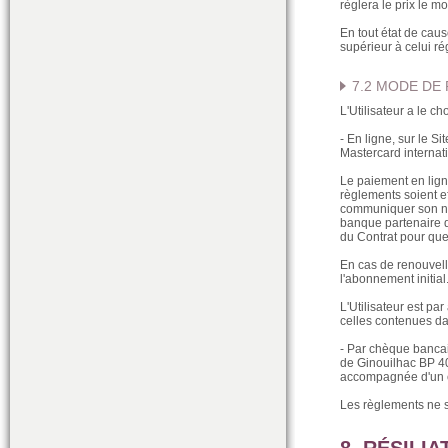
règlera le prix le m
En tout état de caus
supérieur à celui ré
7.2 MODE DE
L'Utilisateur a le c
- En ligne, sur le S
Mastercard internati
Le paiement en ligne
règlements soient ef
communiquer son num
banque partenaire d
du Contrat pour que
En cas de renouvell
l'abonnement initial
L'Utilisateur est par
celles contenues da
- Par chèque bancair
de Ginouilhac BP 40
accompagnée d'un ch
Les règlements ne s