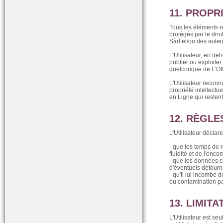
11. PROPR
Tous les éléments r
protégés par le droi
Sàrl et/ou des aute
L'Utilisateur, en deh
publier ou exploite
quelconque de L'Of
L'Utilisateur reconn
propriété intellect
en Ligne qui resten
12. RÈGLE
L'Utilisateur déclar
- que les temps de 
fluidité et de l'enc
- que les données ci
d'éventuels détourn
- qu'il lui incombe 
ou contamination pa
13. LIMIT
L'Utilisateur est s