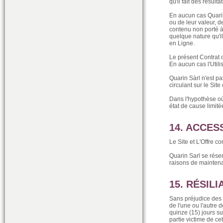
qu'il fait des résul
En aucun cas Quarin
ou de leur valeur, 
contenu non porté 
quelque nature qu'il
en Ligne.
Le présent Contrat o
En aucun cas l'Utili
Quarin Sàrl n'est pa
circulant sur le Sit
Dans l'hypothèse où
état de cause limité
14. ACCESS
Le Site et L'Offre 
Quarin Sarl se rése
raisons de maintena
15. RÉSIL
Sans préjudice des d
de l'une ou l'autre 
quinze (15) jours 
partie victime de cet