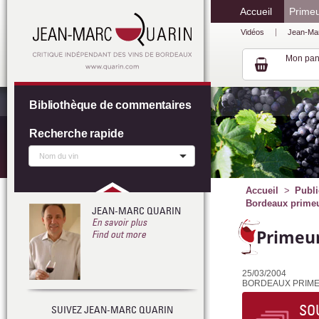
Accueil
Prime
Vidéos
Jean-Ma
Mon pan
Bibliothèque de commentaires
Recherche rapide
Accueil
Publi
Bordeaux primeur
JEAN-MARC QUARIN
En savoir plus
Primeur
Find out more
25/03/2004
BORDEAUX PRIMEURS 
SO
SUIVEZ JEAN-MARC QUARIN